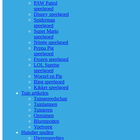
PAW Patrol
speelgoed
Disney speelgoed
Spiderman
speelgoed
Super Mario
speelgoed
Nijntje speelgoed
Peppa Pig
speelgoed
Frozen speelgoed
LOL Suprise
speelgoed
Woezel en Pip
Bing speelgoed
Kikker speelgoed
Tuin artikelen
Tuingereedschap
Tuinlampen
Tuinieren
Opruimen
Bloempotten
Voetveeg
Huisdier spullen
Dierenspeeltjes