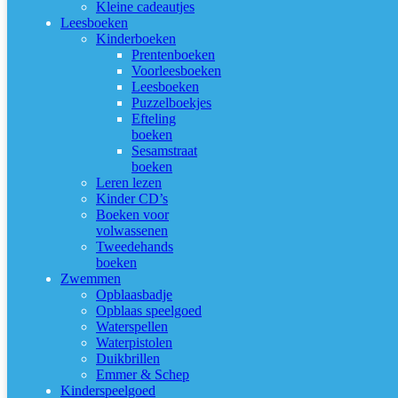
Kleine cadeautjes
Leesboeken
Kinderboeken
Prentenboeken
Voorleesboeken
Leesboeken
Puzzelboekjes
Efteling
boeken
Sesamstraat
boeken
Leren lezen
Kinder CD’s
Boeken voor
volwassenen
Tweedehands
boeken
Zwemmen
Opblaasbadje
Opblaas speelgoed
Waterspellen
Waterpistolen
Duikbrillen
Emmer & Schep
Kinderspeelgoed