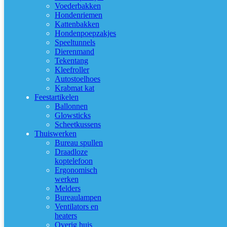
Voederbakken
Hondenriemen
Kattenbakken
Hondenpoepzakjes
Speeltunnels
Dierenmand
Tekentang
Kleefroller
Autostoelhoes
Krabmat kat
Feestartikelen
Ballonnen
Glowsticks
Scheetkussens
Thuiswerken
Bureau spullen
Draadloze
koptelefoon
Ergonomisch
werken
Melders
Bureaulampen
Ventilators en
heaters
Overig huis