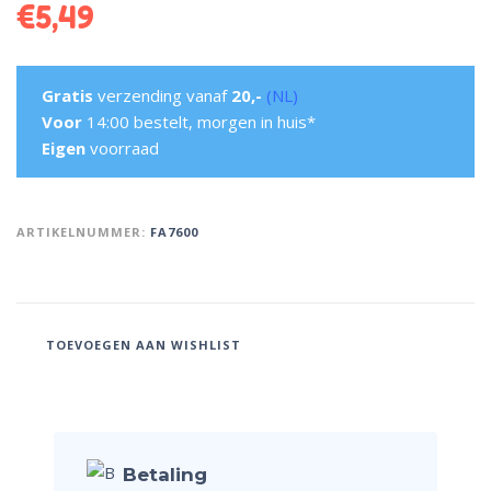
€
5,49
Gratis
verzending vanaf
20,-
(NL)
Voor
14:00 bestelt, morgen in huis*
Eigen
voorraad
ARTIKELNUMMER:
FA7600
TOEVOEGEN AAN WISHLIST
Betaling