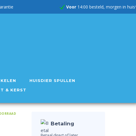
rug garantie
Voor
14:00 besteld, morgen in huis
IKELEN
HUISDIER SPULLEN
NT & KERST
OORRAAD
Betaling
Betaal direct of later.