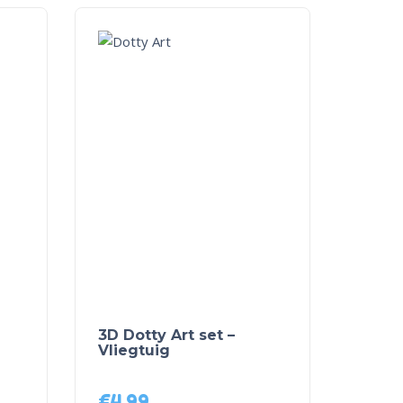
3D Dotty Art set –
Vliegtuig
€
4,99