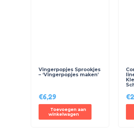
Vingerpopjes Sprookjes
Co
– ‘Vingerpopjes maken’
lin
Kl
Sc
€
6,29
€
2
Toevoegen aan
winkelwagen