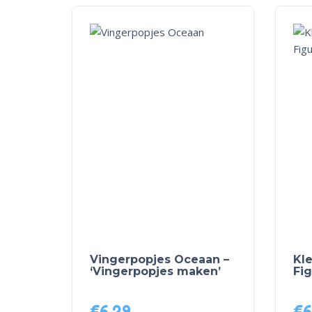
Vingerpopjes Oceaan –
Kl
‘Vingerpopjes maken’
Fig
€
6,29
€
6