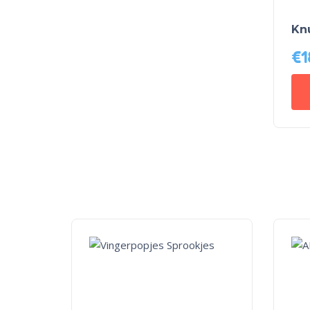
Kn
€
1