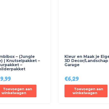
mbibox – (Jungle
Kleur en Maak je Eig
e) | Knutselpakket –
3D Decor/Landschap 
eurpakket –
Garage
hilderpakket
9,99
€
6,29
Toevoegen aan
Toevoegen aan
winkelwagen
winkelwagen