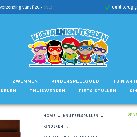
verzending vanaf 20
,-
(NL)
Geld
te
ZWEMMEN
KINDERSPEELGOED
TUIN ART
IKELEN
THUISWERKEN
FIETS SPULLEN
SI
OP V
HOME
KNUTSELSPULLEN
KINDEREN
KNUTSELSPULLEN JONGENS