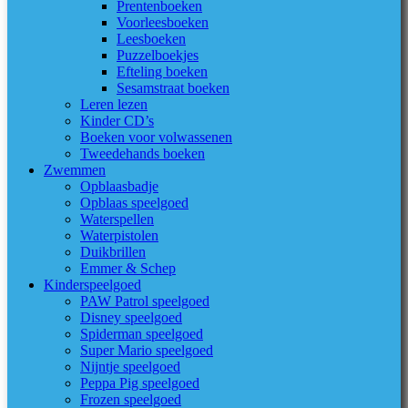
Prentenboeken
Voorleesboeken
Leesboeken
Puzzelboekjes
Efteling boeken
Sesamstraat boeken
Leren lezen
Kinder CD’s
Boeken voor volwassenen
Tweedehands boeken
Zwemmen
Opblaasbadje
Opblaas speelgoed
Waterspellen
Waterpistolen
Duikbrillen
Emmer & Schep
Kinderspeelgoed
PAW Patrol speelgoed
Disney speelgoed
Spiderman speelgoed
Super Mario speelgoed
Nijntje speelgoed
Peppa Pig speelgoed
Frozen speelgoed