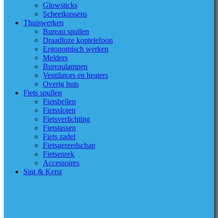
Glowsticks
Scheetkussens
Thuiswerken
Bureau spullen
Draadloze koptelefoon
Ergonomisch werken
Melders
Bureaulampen
Ventilators en heaters
Overig huis
Fiets spullen
Fietsbellen
Fietssloten
Fietsverlichting
Fietstassen
Fiets zadel
Fietsgereedschap
Fietsenrek
Accessoires
Sint & Kerst