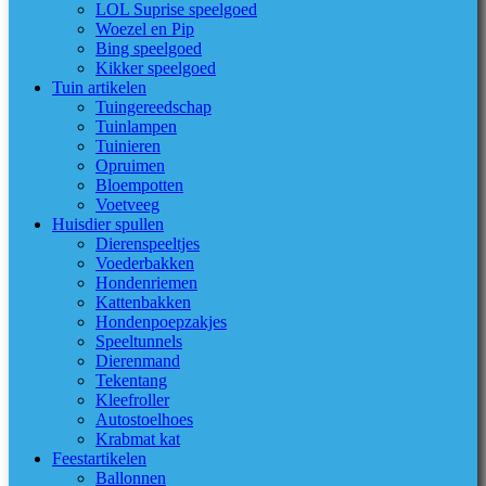
LOL Suprise speelgoed
Woezel en Pip
Bing speelgoed
Kikker speelgoed
Tuin artikelen
Tuingereedschap
Tuinlampen
Tuinieren
Opruimen
Bloempotten
Voetveeg
Huisdier spullen
Dierenspeeltjes
Voederbakken
Hondenriemen
Kattenbakken
Hondenpoepzakjes
Speeltunnels
Dierenmand
Tekentang
Kleefroller
Autostoelhoes
Krabmat kat
Feestartikelen
Ballonnen