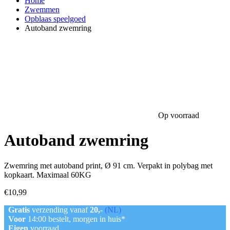
Home
Zwemmen
Opblaas speelgoed
Autoband zwemring
Op voorraad
Autoband zwemring
Zwemring met autoband print, Ø 91 cm. Verpakt in polybag met
kopkaart. Maximaal 60KG
€
10,99
Gratis
verzending vanaf
20,-
(NL)
Voor
14:00 bestelt, morgen in huis*
Eigen
voorraad