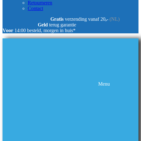
Retourneren
Contact
Gratis
verzending vanaf 20
,-
(NL)
Geld
terug garantie
Voor
14:00 besteld, morgen in huis*
Menu