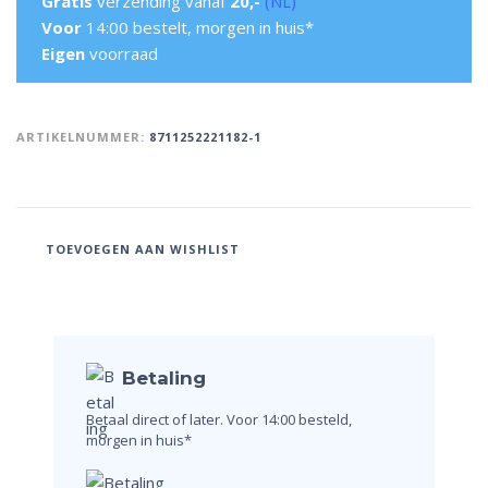
Gratis
verzending vanaf
20,-
(NL)
Voor
14:00 bestelt, morgen in huis*
Eigen
voorraad
ARTIKELNUMMER:
8711252221182-1
TOEVOEGEN AAN WISHLIST
Betaling
Betaal direct of later.
Voor 14:00 besteld,
morgen in huis*