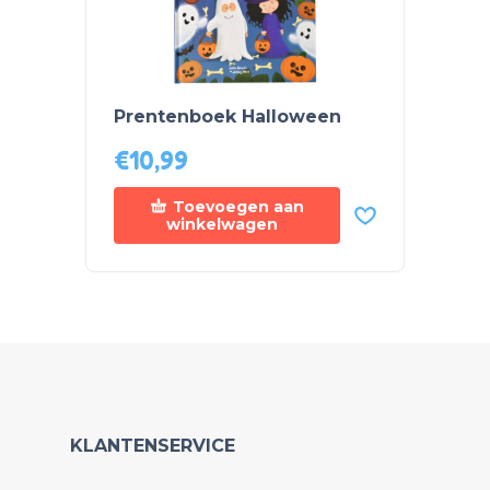
Prentenboek Halloween
Prent
€
10,99
€
10,
Toevoegen aan
winkelwagen
KLANTENSERVICE