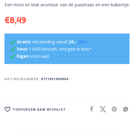
Een mooi en leuk avontuur van de paashaas en een kuikentje
€
8,49
Gratis
verzending vanaf
20,-
(NL)
Voor
14:00 bestelt, morgen in huis*
Eigen
voorraad
ARTIKELNUMMER:
8711851904004
TOEVOEGEN AAN WISHLIST