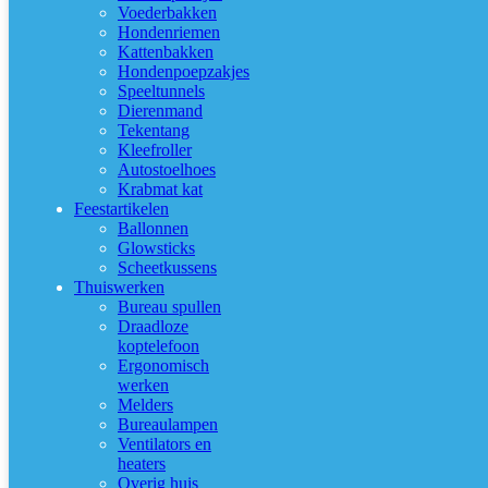
Voederbakken
Hondenriemen
Kattenbakken
Hondenpoepzakjes
Speeltunnels
Dierenmand
Tekentang
Kleefroller
Autostoelhoes
Krabmat kat
Feestartikelen
Ballonnen
Glowsticks
Scheetkussens
Thuiswerken
Bureau spullen
Draadloze
koptelefoon
Ergonomisch
werken
Melders
Bureaulampen
Ventilators en
heaters
Overig huis