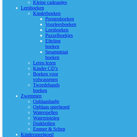
Kleine cadeautjes
Leesboeken
Kinderboeken
Prentenboeken
Voorleesboeken
Leesboeken
Puzzelboekjes
Efteling
boeken
Sesamstraat
boeken
Leren lezen
Kinder CD’s
Boeken voor
volwassenen
Tweedehands
boeken
Zwemmen
Opblaasbadje
Opblaas speelgoed
Waterspellen
Waterpistolen
Duikbrillen
Emmer & Schep
Kinderspeelgoed