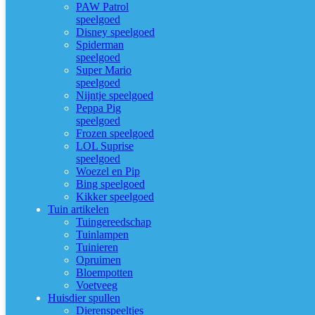
PAW Patrol
speelgoed
Disney speelgoed
Spiderman
speelgoed
Super Mario
speelgoed
Nijntje speelgoed
Peppa Pig
speelgoed
Frozen speelgoed
LOL Suprise
speelgoed
Woezel en Pip
Bing speelgoed
Kikker speelgoed
Tuin artikelen
Tuingereedschap
Tuinlampen
Tuinieren
Opruimen
Bloempotten
Voetveeg
Huisdier spullen
Dierenspeeltjes