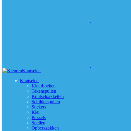
Knutselen
Kleurboeken
Tekenspullen
Knutselpakketten
Schilderspullen
Stickers
Klei
Puzzels
Spellen
Opbergzakken