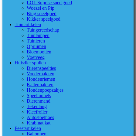
LOL Suprise speelgoed
Woezel en Pip
Bing speelgoed
Kikker speelgoed
Tuin artikelen
Tuingereedschap
Tuinlampen
Tuinieren
Opruimen
Bloempotten
Voetveeg
Huisdier spullen
Dierenspeeltjes
Voederbakken
Hondenriemen
Kattenbakken
Hondenpoepzakjes
Speeltunnels
Dierenmand
Tekentang
Kleefroller
Autostoelhoes
Krabmat kat
Feestartikelen
Ballonnen