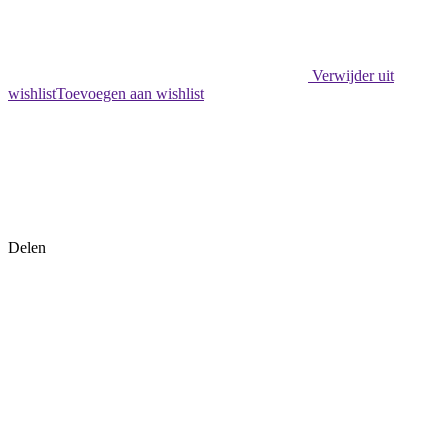
Verwijder uit
wishlist
Toevoegen aan wishlist
Delen