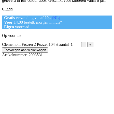
geleverd in full-colour doos. Geschikt voor kinderen vanaf 6 jaar.
€
12,99
Gratis
verzending vanaf
20,-
(NL)
Voor
14:00 bestelt, morgen in huis*
Eigen
voorraad
Op voorraad
Clementoni Frozen 2 Puzzel 104 st aantal
-
+
Toevoegen aan winkelwagen
Artikelnummer:
2003531