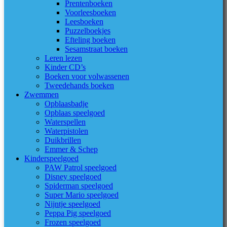
Prentenboeken
Voorleesboeken
Leesboeken
Puzzelboekjes
Efteling boeken
Sesamstraat boeken
Leren lezen
Kinder CD’s
Boeken voor volwassenen
Tweedehands boeken
Zwemmen
Opblaasbadje
Opblaas speelgoed
Waterspellen
Waterpistolen
Duikbrillen
Emmer & Schep
Kinderspeelgoed
PAW Patrol speelgoed
Disney speelgoed
Spiderman speelgoed
Super Mario speelgoed
Nijntje speelgoed
Peppa Pig speelgoed
Frozen speelgoed