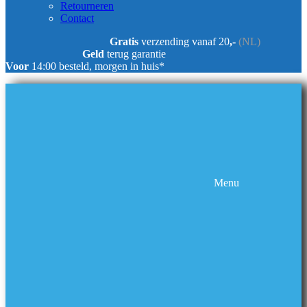
Retourneren
Contact
Gratis
verzending vanaf 20
,-
(NL)
Geld
terug garantie
Voor
14:00 besteld, morgen in huis*
Menu