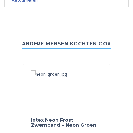
Retourneren
ANDERE MENSEN KOCHTEN OOK
Intex Neon Frost
Paw P
Zwemband – Neon Groen
50cm