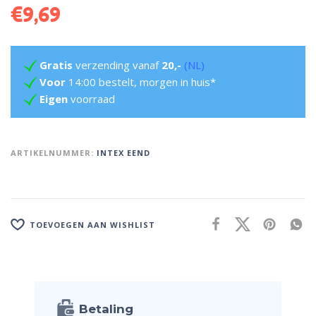
€
9,69
Gratis
verzending vanaf
20,-
(NL)
Voor
14:00 bestelt, morgen in huis*
Eigen
voorraad
ARTIKELNUMMER:
INTEX EEND
TOEVOEGEN AAN WISHLIST
Betaling