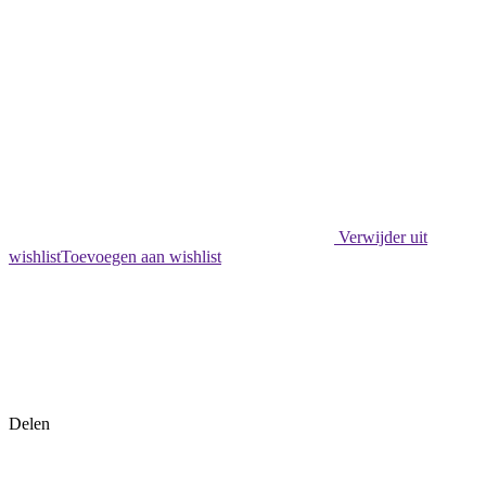
Verwijder uit
wishlist
Toevoegen aan wishlist
Delen