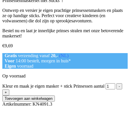
Prinsessenmaskerset met Sticks”!
Ontwerp en versier je eigen prachtige prinsessenmaskers en plaats
ze op handige sticks. Perfect voor creatieve kinderen (en
volwassenen) die dol zijn op sprookjesavonturen.
Bestel nu en laat je innerlijke prinses stralen met onze betoverende
maskerset!
€
9,69
Gratis
verzending vanaf
20,-
(NL)
Voor
14:00 bestelt, morgen in huis*
Eigen
voorraad
Op voorraad
Kleur en maak je eigen masker + stick Prinsessen aantal
-
+
Toevoegen aan winkelwagen
Artikelnummer:
KN4091.3