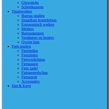
Glowsticks
Scheetkussens
Thuiswerken
Bureau spullen
Draadloze koptelefoon
Ergonomisch werken
Melders
Bureaulampen
Ventilators en heaters
Overig huis
Fiets spullen
Fietsbellen
Fietssloten
Fietsverlichting
Fietstassen
Fiets zadel
Fietsgereedschap
Fietsenrek
Accessoires
Sint & Kerst