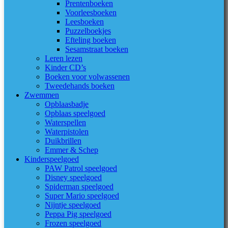
Prentenboeken
Voorleesboeken
Leesboeken
Puzzelboekjes
Efteling boeken
Sesamstraat boeken
Leren lezen
Kinder CD’s
Boeken voor volwassenen
Tweedehands boeken
Zwemmen
Opblaasbadje
Opblaas speelgoed
Waterspellen
Waterpistolen
Duikbrillen
Emmer & Schep
Kinderspeelgoed
PAW Patrol speelgoed
Disney speelgoed
Spiderman speelgoed
Super Mario speelgoed
Nijntje speelgoed
Peppa Pig speelgoed
Frozen speelgoed