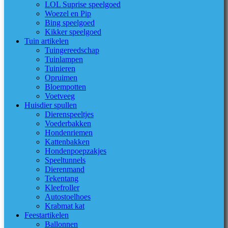
LOL Suprise speelgoed
Woezel en Pip
Bing speelgoed
Kikker speelgoed
Tuin artikelen
Tuingereedschap
Tuinlampen
Tuinieren
Opruimen
Bloempotten
Voetveeg
Huisdier spullen
Dierenspeeltjes
Voederbakken
Hondenriemen
Kattenbakken
Hondenpoepzakjes
Speeltunnels
Dierenmand
Tekentang
Kleefroller
Autostoelhoes
Krabmat kat
Feestartikelen
Ballonnen