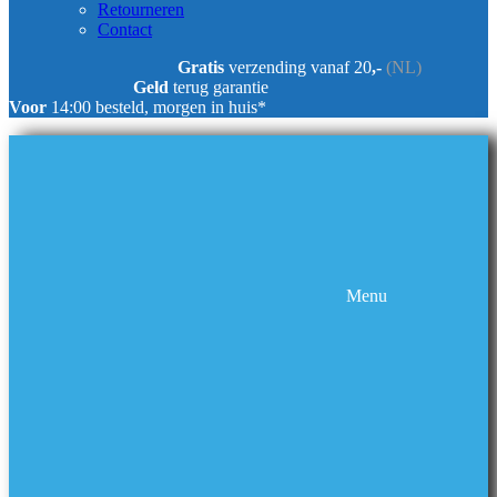
Retourneren
Contact
Gratis
verzending vanaf 20
,-
(NL)
Geld
terug garantie
Voor
14:00 besteld, morgen in huis*
Menu