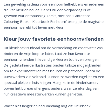
Een geweldig cadeau voor eenhoornliefhebbers en iedereen
die van kleuren houdt. Of het nu een verjaardag is of
gewoon wat ontspanning zoekt, met ons ‘Fantastico
Colouring Book – Kleurboek Eenhoorn’ breng je de magische
eenhoornwereld tot leven met kleur.
Kleur jouw favoriete eenhoornvrienden
Dit kleurboek is ideaal om de verbeelding en creativiteit van
kinderen de vrije loop te laten. Laat ze hun favoriete
eenhoornvrienden in levendige kleuren tot leven brengen.
De gedetailleerde illustraties bieden talloze mogelijkheden
om te experimenteren met kleuren en patronen. Zodra de
kunstwerken zijn voltooid, kunnen ze worden ingelijst en een
speciaal plekje in huis krijgen. Hang ze in de kinderkamer,
boven het bureau of ergens anders waar ze elke dag van
hun creatieve meesterwerken kunnen genieten.
Wacht niet langer en haal vandaag nog dit Kleurboek