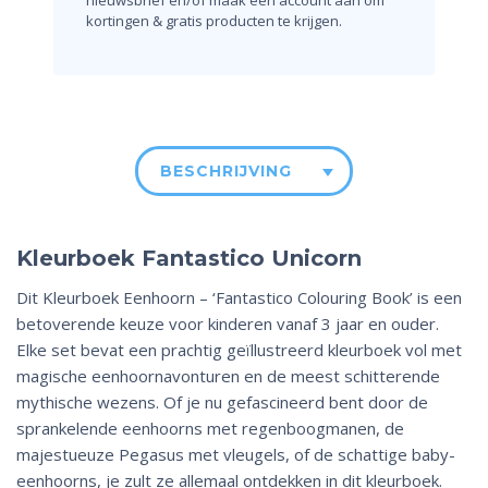
kortingen & gratis producten te krijgen.
BESCHRIJVING
Kleurboek Fantastico Unicorn
Dit Kleurboek Eenhoorn – ‘Fantastico Colouring Book’ is een
betoverende keuze voor kinderen vanaf 3 jaar en ouder.
Elke set bevat een prachtig geïllustreerd kleurboek vol met
magische eenhoornavonturen en de meest schitterende
mythische wezens. Of je nu gefascineerd bent door de
sprankelende eenhoorns met regenboogmanen, de
majestueuze Pegasus met vleugels, of de schattige baby-
eenhoorns, je zult ze allemaal ontdekken in dit kleurboek.