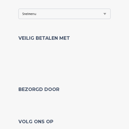
VEILIG BETALEN MET
BEZORGD DOOR
VOLG ONS OP