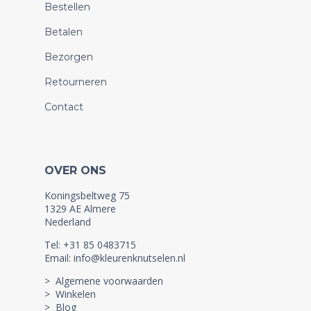
Bestellen
Betalen
Bezorgen
Retourneren
Contact
OVER ONS
Koningsbeltweg 75
1329 AE Almere
Nederland
Tel: +31 85 0483715
Email: info@kleurenknutselen.nl
> Algemene voorwaarden
> Winkelen
> Blog