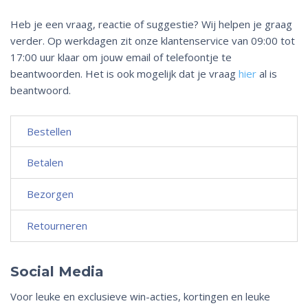
Heb je een vraag, reactie of suggestie? Wij helpen je graag
verder. Op werkdagen zit onze klantenservice van 09:00 tot
17:00 uur klaar om jouw email of telefoontje te
beantwoorden. Het is ook mogelijk dat je vraag
hier
al is
beantwoord.
Bestellen
Betalen
Bezorgen
Retourneren
Social Media
Voor leuke en exclusieve win-acties, kortingen en leuke