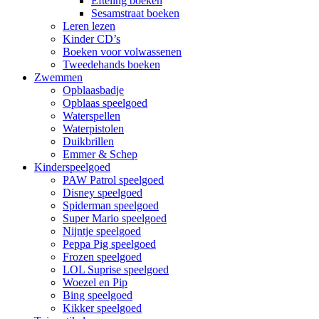
Efteling boeken
Sesamstraat boeken
Leren lezen
Kinder CD’s
Boeken voor volwassenen
Tweedehands boeken
Zwemmen
Opblaasbadje
Opblaas speelgoed
Waterspellen
Waterpistolen
Duikbrillen
Emmer & Schep
Kinderspeelgoed
PAW Patrol speelgoed
Disney speelgoed
Spiderman speelgoed
Super Mario speelgoed
Nijntje speelgoed
Peppa Pig speelgoed
Frozen speelgoed
LOL Suprise speelgoed
Woezel en Pip
Bing speelgoed
Kikker speelgoed