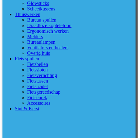
Glowsticks
Scheetkussens
Thuiswerken
Bureau spullen
Draadloze koptelefoon
Ergonomisch werken
Melders
Bureaulampen
Ventilators en heaters
Overig huis
Fiets spullen
Fietsbellen
Fietssloten
Fietsverlichting
Fietstassen
Fiets zadel
Fietsgereedschap
Fietsenrek
Accessoires
Sint & Kerst