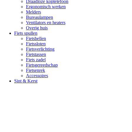
Draadloze koptelefoon
Ergonomisch werken
Melders
Bureaulampen
Ventilators en heaters
Overig huis
Fiets spullen
Fietsbellen
Fietssloten
Fietsverlichting
Fietstassen
Fiets zadel
Fietsgereedschap
Fietsenrek
Accessoires
Sint & Kerst