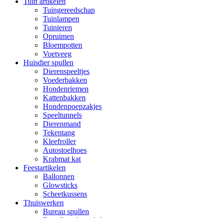
Tuin artikelen
Tuingereedschap
Tuinlampen
Tuinieren
Opruimen
Bloempotten
Voetveeg
Huisdier spullen
Dierenspeeltjes
Voederbakken
Hondenriemen
Kattenbakken
Hondenpoepzakjes
Speeltunnels
Dierenmand
Tekentang
Kleefroller
Autostoelhoes
Krabmat kat
Feestartikelen
Ballonnen
Glowsticks
Scheetkussens
Thuiswerken
Bureau spullen