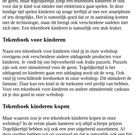
de geest, maar tegelijkertijd zorgt een tekenboek kinderen er ook
voor dat je kind wat minder met elektronica gaat spelen. In deze
huidige tijd spelen kinderen op jonge leeftijd al met een smartphone
of iets dergelijks. Het is natuurlijk goed dat ze in aanraking komen
met de technologie, maar dit brengt ook verscheidene nadelen met
zich mee. Een tekenboek kinderen is natuurlijk een stuk leuker.
Tekenboek voor kinderen
Naast een tekenboek voor kinderen vind jij in onze webshop
overigens ook verscheidene andere uitdagende producten voor
kinderen. Je vindt bij ons bijvoorbeeld ook leuke puzzels. Puzzels
zijn ook zeer stimulerend voor de geest. Tegelijkertijd is het
uitdagend en kinderen gaan een uitdaging nooit uit de weg. Ook
vind jij verschillende leesboeken in onze webshop. Dit stimuleert de
fantasie. Daar kan een kind in de toekomst veel profijt van hebben.
Voor een tekenboek voor kinderen en andere stimulerende cadeaus
zit je dus goed in onze webshop.
Tekenboek kinderen kopen
Maar waarom zou je een tekenboek kinderen kopen in onze
webshop? In de eerste plaats hanteren wij altijd scherpe prijzen.
Tegelijkertijd hebben wij ook een zeer uitgebreid assortiment. Al
deze spullen hebben wij op voorraad en dat is natuurlijk ook een fijn