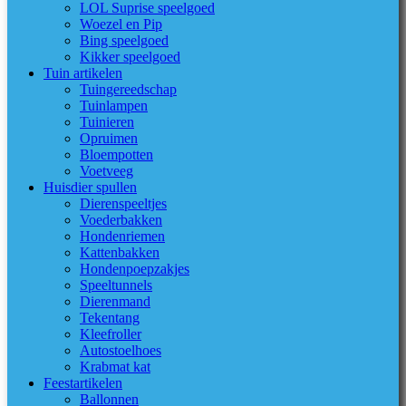
LOL Suprise speelgoed
Woezel en Pip
Bing speelgoed
Kikker speelgoed
Tuin artikelen
Tuingereedschap
Tuinlampen
Tuinieren
Opruimen
Bloempotten
Voetveeg
Huisdier spullen
Dierenspeeltjes
Voederbakken
Hondenriemen
Kattenbakken
Hondenpoepzakjes
Speeltunnels
Dierenmand
Tekentang
Kleefroller
Autostoelhoes
Krabmat kat
Feestartikelen
Ballonnen