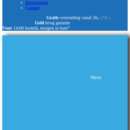
Retourneren
Contact
Gratis
verzending vanaf 20
,-
(NL)
Geld
terug garantie
Voor
14:00 besteld, morgen in huis*
Menu