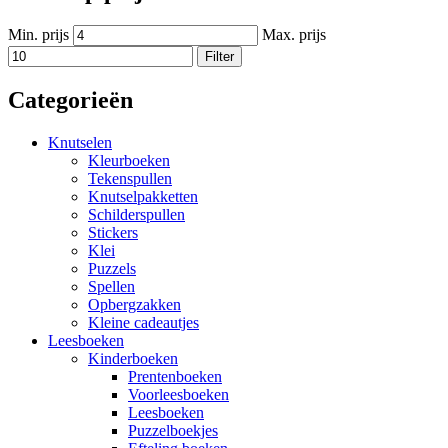
Min. prijs
Max. prijs
Filter
Categorieën
Knutselen
Kleurboeken
Tekenspullen
Knutselpakketten
Schilderspullen
Stickers
Klei
Puzzels
Spellen
Opbergzakken
Kleine cadeautjes
Leesboeken
Kinderboeken
Prentenboeken
Voorleesboeken
Leesboeken
Puzzelboekjes