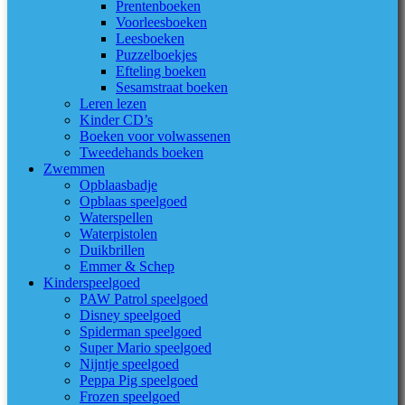
Prentenboeken
Voorleesboeken
Leesboeken
Puzzelboekjes
Efteling boeken
Sesamstraat boeken
Leren lezen
Kinder CD’s
Boeken voor volwassenen
Tweedehands boeken
Zwemmen
Opblaasbadje
Opblaas speelgoed
Waterspellen
Waterpistolen
Duikbrillen
Emmer & Schep
Kinderspeelgoed
PAW Patrol speelgoed
Disney speelgoed
Spiderman speelgoed
Super Mario speelgoed
Nijntje speelgoed
Peppa Pig speelgoed
Frozen speelgoed