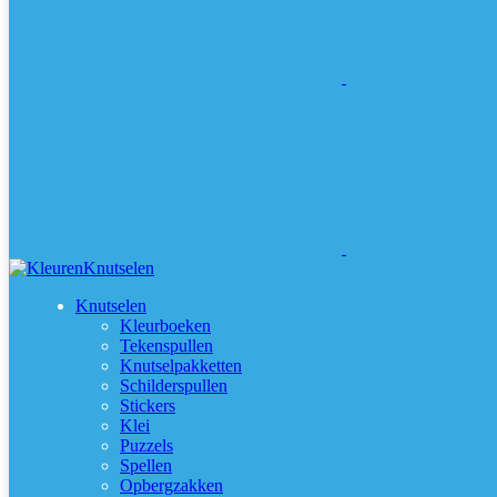
Knutselen
Kleurboeken
Tekenspullen
Knutselpakketten
Schilderspullen
Stickers
Klei
Puzzels
Spellen
Opbergzakken