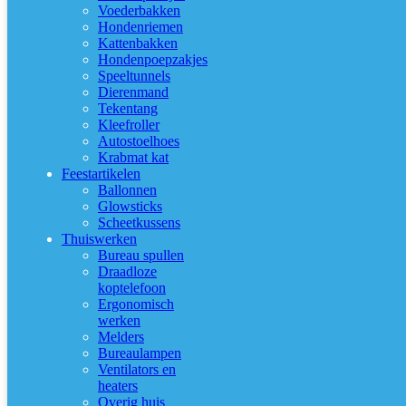
Voederbakken
Hondenriemen
Kattenbakken
Hondenpoepzakjes
Speeltunnels
Dierenmand
Tekentang
Kleefroller
Autostoelhoes
Krabmat kat
Feestartikelen
Ballonnen
Glowsticks
Scheetkussens
Thuiswerken
Bureau spullen
Draadloze
koptelefoon
Ergonomisch
werken
Melders
Bureaulampen
Ventilators en
heaters
Overig huis