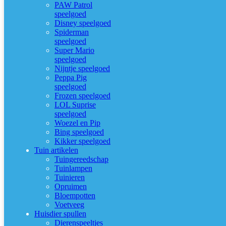
PAW Patrol
speelgoed
Disney speelgoed
Spiderman
speelgoed
Super Mario
speelgoed
Nijntje speelgoed
Peppa Pig
speelgoed
Frozen speelgoed
LOL Suprise
speelgoed
Woezel en Pip
Bing speelgoed
Kikker speelgoed
Tuin artikelen
Tuingereedschap
Tuinlampen
Tuinieren
Opruimen
Bloempotten
Voetveeg
Huisdier spullen
Dierenspeeltjes