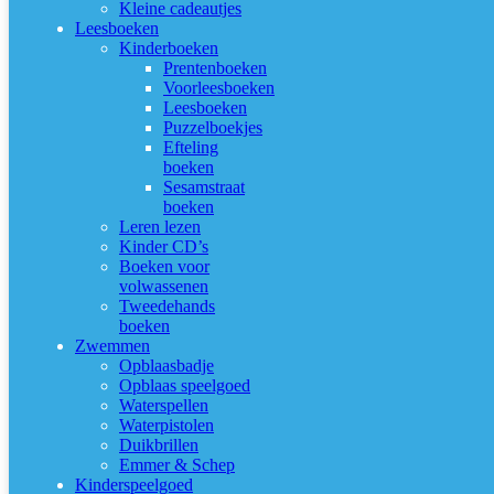
Kleine cadeautjes
Leesboeken
Kinderboeken
Prentenboeken
Voorleesboeken
Leesboeken
Puzzelboekjes
Efteling
boeken
Sesamstraat
boeken
Leren lezen
Kinder CD’s
Boeken voor
volwassenen
Tweedehands
boeken
Zwemmen
Opblaasbadje
Opblaas speelgoed
Waterspellen
Waterpistolen
Duikbrillen
Emmer & Schep
Kinderspeelgoed