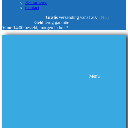
Retourneren
Contact
Gratis
verzending vanaf 20
,-
(NL)
Geld
terug garantie
Voor
14:00 besteld, morgen in huis*
Menu