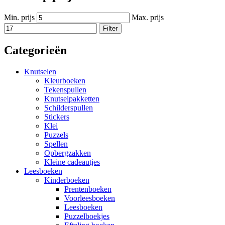
Min. prijs
Max. prijs
Filter
Categorieën
Knutselen
Kleurboeken
Tekenspullen
Knutselpakketten
Schilderspullen
Stickers
Klei
Puzzels
Spellen
Opbergzakken
Kleine cadeautjes
Leesboeken
Kinderboeken
Prentenboeken
Voorleesboeken
Leesboeken
Puzzelboekjes