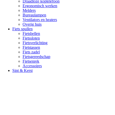
Draadloze koptelefoon
Ergonomisch werken
Melders
Bureaulampen
Ventilators en heaters
Overig huis
Fiets spullen
Fietsbellen
Fietssloten
Fietsverlichting
Fietstassen
Fiets zadel
Fietsgereedschap
Fietsenrek
Accessoires
Sint & Kerst