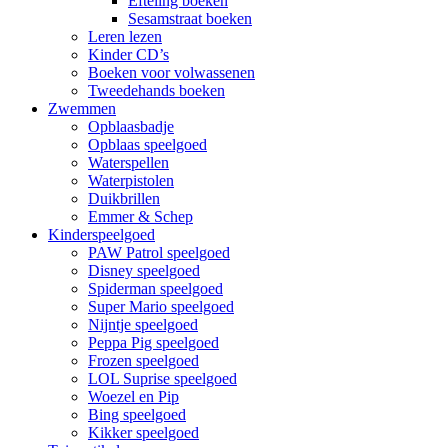
Efteling boeken
Sesamstraat boeken
Leren lezen
Kinder CD’s
Boeken voor volwassenen
Tweedehands boeken
Zwemmen
Opblaasbadje
Opblaas speelgoed
Waterspellen
Waterpistolen
Duikbrillen
Emmer & Schep
Kinderspeelgoed
PAW Patrol speelgoed
Disney speelgoed
Spiderman speelgoed
Super Mario speelgoed
Nijntje speelgoed
Peppa Pig speelgoed
Frozen speelgoed
LOL Suprise speelgoed
Woezel en Pip
Bing speelgoed
Kikker speelgoed