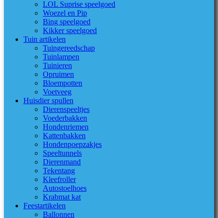
LOL Suprise speelgoed
Woezel en Pip
Bing speelgoed
Kikker speelgoed
Tuin artikelen
Tuingereedschap
Tuinlampen
Tuinieren
Opruimen
Bloempotten
Voetveeg
Huisdier spullen
Dierenspeeltjes
Voederbakken
Hondenriemen
Kattenbakken
Hondenpoepzakjes
Speeltunnels
Dierenmand
Tekentang
Kleefroller
Autostoelhoes
Krabmat kat
Feestartikelen
Ballonnen