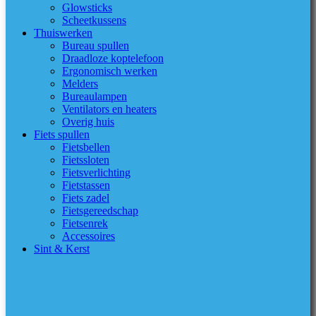
Glowsticks
Scheetkussens
Thuiswerken
Bureau spullen
Draadloze koptelefoon
Ergonomisch werken
Melders
Bureaulampen
Ventilators en heaters
Overig huis
Fiets spullen
Fietsbellen
Fietssloten
Fietsverlichting
Fietstassen
Fiets zadel
Fietsgereedschap
Fietsenrek
Accessoires
Sint & Kerst