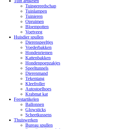
Tuin artikelen
Tuingereedschap
Tuinlampen
Tuinieren
Opruimen
Bloempotten
Voetveeg
Huisdier spullen
Dierenspeeltjes
Voederbakken
Hondenriemen
Kattenbakken
Hondenpoepzakjes
Speeltunnels
Dierenmand
Tekentang
Kleefroller
Autostoelhoes
Krabmat kat
Feestartikelen
Ballonnen
Glowsticks
Scheetkussens
Thuiswerken
Bureau spullen