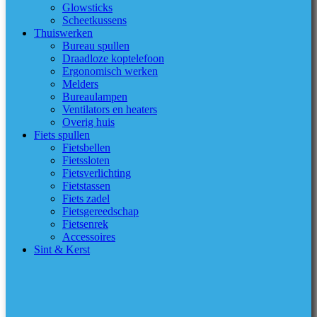
Glowsticks
Scheetkussens
Thuiswerken
Bureau spullen
Draadloze koptelefoon
Ergonomisch werken
Melders
Bureaulampen
Ventilators en heaters
Overig huis
Fiets spullen
Fietsbellen
Fietssloten
Fietsverlichting
Fietstassen
Fiets zadel
Fietsgereedschap
Fietsenrek
Accessoires
Sint & Kerst