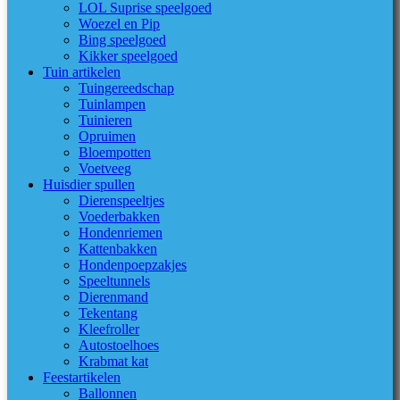
LOL Suprise speelgoed
Woezel en Pip
Bing speelgoed
Kikker speelgoed
Tuin artikelen
Tuingereedschap
Tuinlampen
Tuinieren
Opruimen
Bloempotten
Voetveeg
Huisdier spullen
Dierenspeeltjes
Voederbakken
Hondenriemen
Kattenbakken
Hondenpoepzakjes
Speeltunnels
Dierenmand
Tekentang
Kleefroller
Autostoelhoes
Krabmat kat
Feestartikelen
Ballonnen