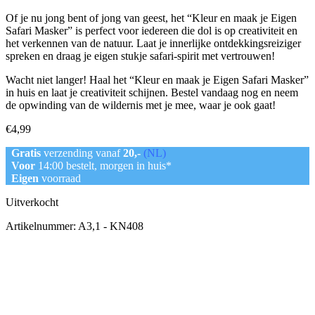
Of je nu jong bent of jong van geest, het “Kleur en maak je Eigen
Safari Masker” is perfect voor iedereen die dol is op creativiteit en
het verkennen van de natuur. Laat je innerlijke ontdekkingsreiziger
spreken en draag je eigen stukje safari-spirit met vertrouwen!
Wacht niet langer! Haal het “Kleur en maak je Eigen Safari Masker”
in huis en laat je creativiteit schijnen. Bestel vandaag nog en neem
de opwinding van de wildernis met je mee, waar je ook gaat!
€
4,99
Gratis
verzending vanaf
20,-
(NL)
Voor
14:00 bestelt, morgen in huis*
Eigen
voorraad
Uitverkocht
Artikelnummer:
A3,1 - KN408