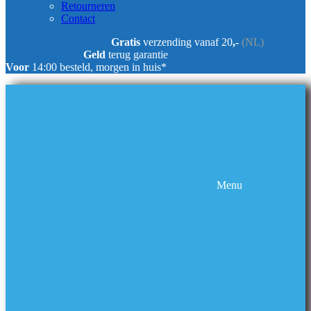
Retourneren
Contact
Gratis
verzending vanaf 20
,-
(NL)
Geld
terug garantie
Voor
14:00 besteld, morgen in huis*
Menu