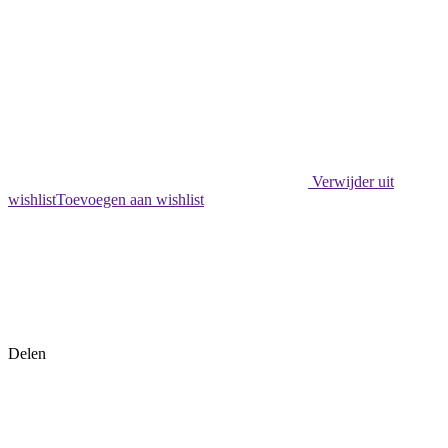
Verwijder uit
wishlist
Toevoegen aan wishlist
Delen