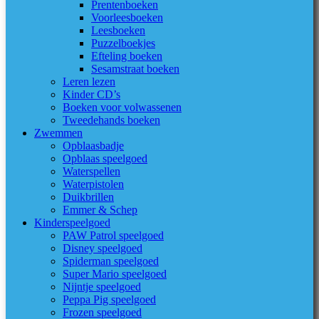
Prentenboeken
Voorleesboeken
Leesboeken
Puzzelboekjes
Efteling boeken
Sesamstraat boeken
Leren lezen
Kinder CD’s
Boeken voor volwassenen
Tweedehands boeken
Zwemmen
Opblaasbadje
Opblaas speelgoed
Waterspellen
Waterpistolen
Duikbrillen
Emmer & Schep
Kinderspeelgoed
PAW Patrol speelgoed
Disney speelgoed
Spiderman speelgoed
Super Mario speelgoed
Nijntje speelgoed
Peppa Pig speelgoed
Frozen speelgoed