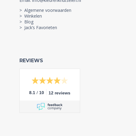
Email: info@kleurenknutselen.nl
> Algemene voorwaarden
> Winkelen
> Blog
> Jack’s Favorieten
REVIEWS
/
8.1
10
12 reviews