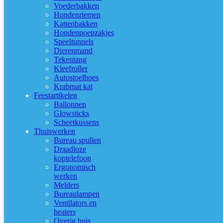
Voederbakken
Hondenriemen
Kattenbakken
Hondenpoepzakjes
Speeltunnels
Dierenmand
Tekentang
Kleefroller
Autostoelhoes
Krabmat kat
Feestartikelen
Ballonnen
Glowsticks
Scheetkussens
Thuiswerken
Bureau spullen
Draadloze
koptelefoon
Ergonomisch
werken
Melders
Bureaulampen
Ventilators en
heaters
Overig huis