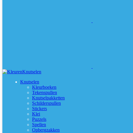
Knutselen
Kleurboeken
Tekenspullen
Knutselpakketten
Schilderspullen
Stickers
Klei
Puzzels
Spellen
Opbergzakken