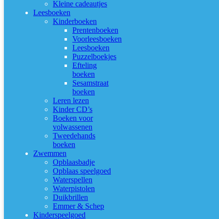
Kleine cadeautjes
Leesboeken
Kinderboeken
Prentenboeken
Voorleesboeken
Leesboeken
Puzzelboekjes
Efteling
boeken
Sesamstraat
boeken
Leren lezen
Kinder CD’s
Boeken voor
volwassenen
Tweedehands
boeken
Zwemmen
Opblaasbadje
Opblaas speelgoed
Waterspellen
Waterpistolen
Duikbrillen
Emmer & Schep
Kinderspeelgoed