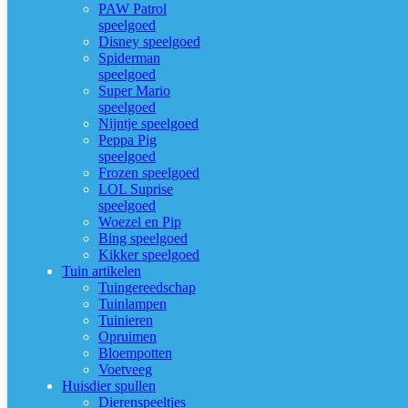
PAW Patrol
speelgoed
Disney speelgoed
Spiderman
speelgoed
Super Mario
speelgoed
Nijntje speelgoed
Peppa Pig
speelgoed
Frozen speelgoed
LOL Suprise
speelgoed
Woezel en Pip
Bing speelgoed
Kikker speelgoed
Tuin artikelen
Tuingereedschap
Tuinlampen
Tuinieren
Opruimen
Bloempotten
Voetveeg
Huisdier spullen
Dierenspeeltjes