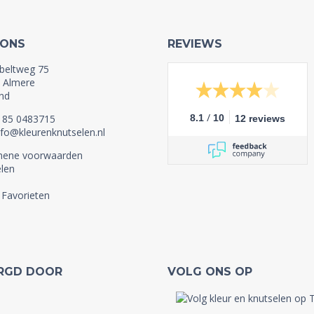
 ONS
REVIEWS
beltweg 75
 Almere
nd
/
1 85 0483715
8.1
10
12 reviews
nfo@kleurenknutselen.nl
mene voorwaarden
len
 Favorieten
RGD DOOR
VOLG ONS OP