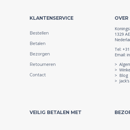
KLANTENSERVICE
OVER
Konings
Bestellen
1329 AE
Nederla
Betalen
Tel: +3
Bezorgen
Email: i
> Alge
Retourneren
> Winke
Contact
> Blog
> Jack’s
VEILIG BETALEN MET
BEZO