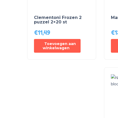
Clementoni Frozen 2
Mar
puzzel 2×20 st
€
11,49
€
1
Toevoegen aan
winkelwagen