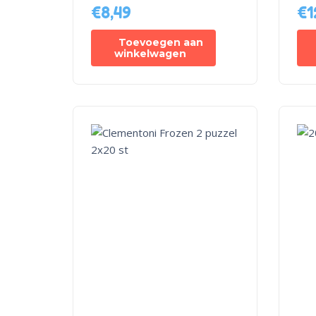
€
8,49
€
1
Toevoegen aan
winkelwagen