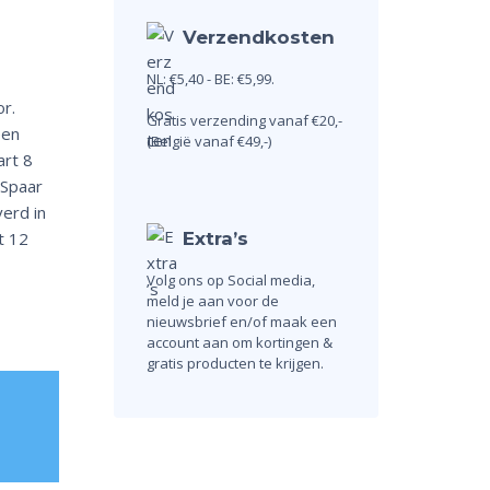
Verzendkosten
NL: €5,40 - BE: €5,99.
r.
Gratis verzending vanaf €20,-
een
(België vanaf €49,-)
art 8
 Spaar
verd in
Extra’s
t 12
Volg ons op Social media,
meld je aan voor de
nieuwsbrief en/of maak een
account aan om kortingen &
gratis producten te krijgen.