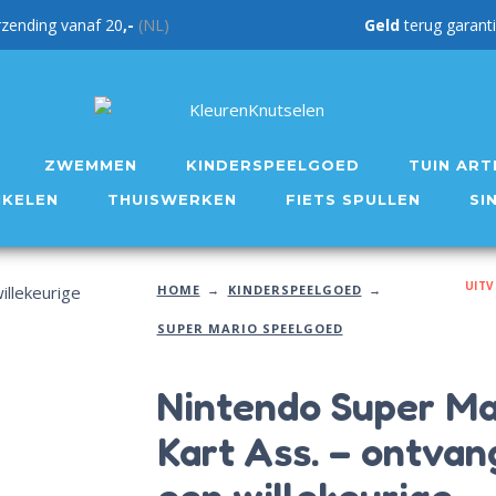
rzending vanaf 20
,-
(NL)
Geld
teru
ZWEMMEN
KINDERSPEELGOED
TUIN ART
IKELEN
THUISWERKEN
FIETS SPULLEN
SI
UIT
HOME
KINDERSPEELGOED
SUPER MARIO SPEELGOED
Nintendo Super Ma
Kart Ass. – ontvan