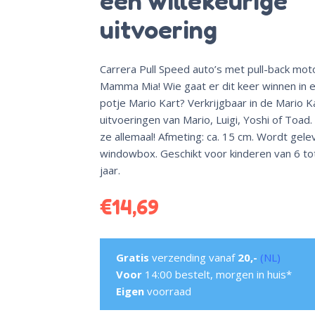
een willekeurige
uitvoering
Carrera Pull Speed auto’s met pull-back moto
Mamma Mia! Wie gaat er dit keer winnen in 
potje Mario Kart? Verkrijgbaar in de Mario K
uitvoeringen van Mario, Luigi, Yoshi of Toad.
ze allemaal! Afmeting: ca. 15 cm. Wordt gele
windowbox. Geschikt voor kinderen van 6 to
jaar.
€
14,69
Gratis
verzending vanaf
20,-
(NL)
Voor
14:00 bestelt, morgen in huis*
Eigen
voorraad