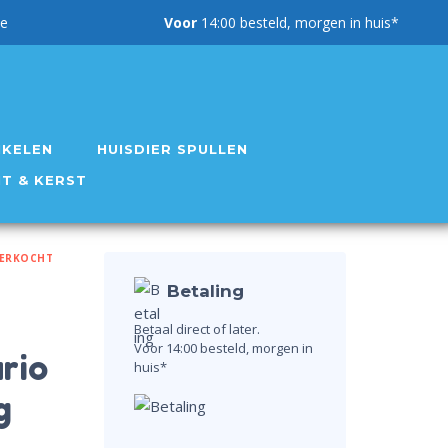
g garantie
Voor
14:00 besteld, morgen in huis*
IKELEN
HUISDIER SPULLEN
NT & KERST
VERKOCHT
Betaling
Betaal direct of later.
Voor 14:00 besteld, morgen in
rio
huis*
g