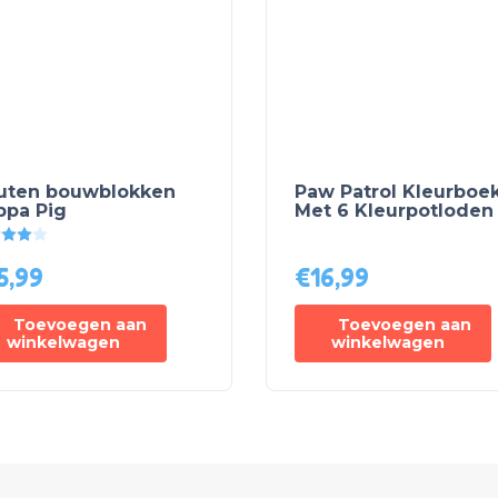
uten bouwblokken
Paw Patrol Kleurboe
ppa Pig
Met 6 Kleurpotloden
Gewaardeerd
4.00
uit 5
5,99
€
16,99
Toevoegen aan
Toevoegen aan
winkelwagen
winkelwagen