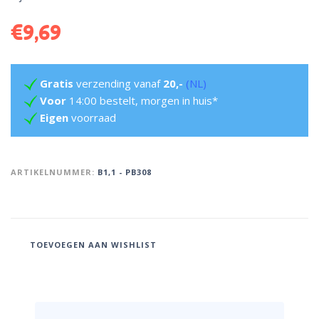
€
9,69
Gratis
verzending vanaf
20,-
(NL)
Voor
14:00 bestelt, morgen in huis*
Eigen
voorraad
ARTIKELNUMMER:
B1,1 - PB308
TOEVOEGEN AAN WISHLIST