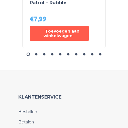
Patrol – Rubble
Set –
€
7,99
€
9,6
Toevoegen aan
winkelwagen
KLANTENSERVICE
Bestellen
Betalen