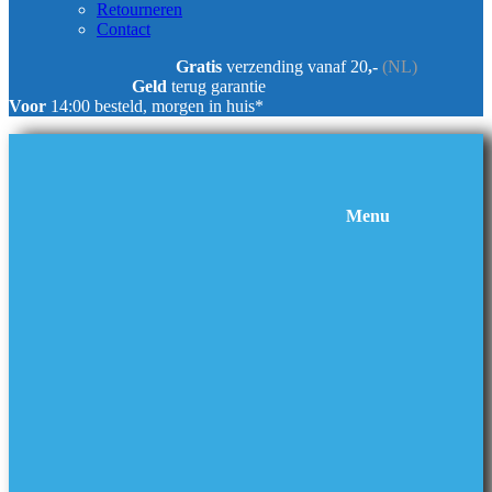
Retourneren
Contact
Gratis
verzending vanaf 20
,-
(NL)
Geld
terug garantie
Voor
14:00 besteld, morgen in huis*
Menu