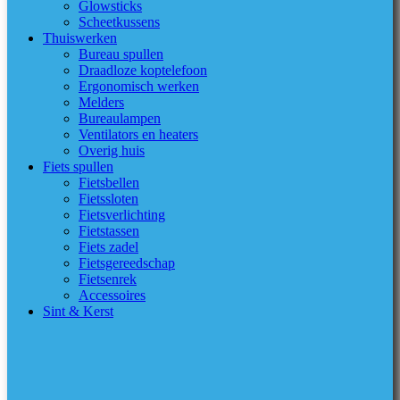
Glowsticks
Scheetkussens
Thuiswerken
Bureau spullen
Draadloze koptelefoon
Ergonomisch werken
Melders
Bureaulampen
Ventilators en heaters
Overig huis
Fiets spullen
Fietsbellen
Fietssloten
Fietsverlichting
Fietstassen
Fiets zadel
Fietsgereedschap
Fietsenrek
Accessoires
Sint & Kerst