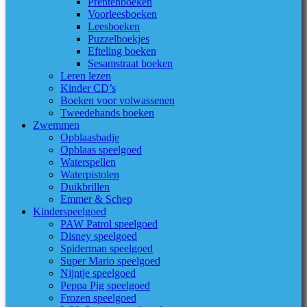
Prentenboeken
Voorleesboeken
Leesboeken
Puzzelboekjes
Efteling boeken
Sesamstraat boeken
Leren lezen
Kinder CD’s
Boeken voor volwassenen
Tweedehands boeken
Zwemmen
Opblaasbadje
Opblaas speelgoed
Waterspellen
Waterpistolen
Duikbrillen
Emmer & Schep
Kinderspeelgoed
PAW Patrol speelgoed
Disney speelgoed
Spiderman speelgoed
Super Mario speelgoed
Nijntje speelgoed
Peppa Pig speelgoed
Frozen speelgoed