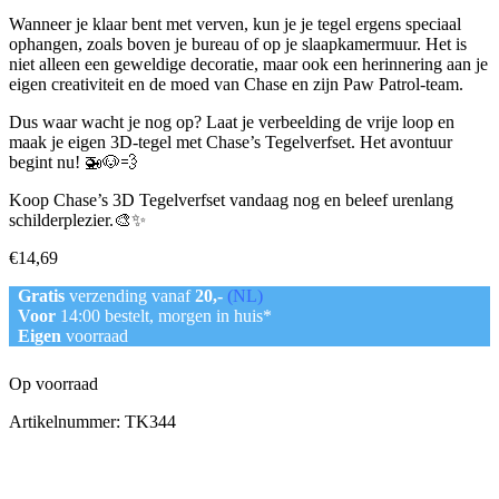
Wanneer je klaar bent met verven, kun je je tegel ergens speciaal
ophangen, zoals boven je bureau of op je slaapkamermuur. Het is
niet alleen een geweldige decoratie, maar ook een herinnering aan je
eigen creativiteit en de moed van Chase en zijn Paw Patrol-team.
Dus waar wacht je nog op? Laat je verbeelding de vrije loop en
maak je eigen 3D-tegel met Chase’s Tegelverfset. Het avontuur
begint nu! 🚁🐶💨
Koop Chase’s 3D Tegelverfset vandaag nog en beleef urenlang
schilderplezier.🎨✨
€
14,69
Gratis
verzending vanaf
20,-
(NL)
Voor
14:00 bestelt, morgen in huis*
Eigen
voorraad
Op voorraad
Artikelnummer:
TK344