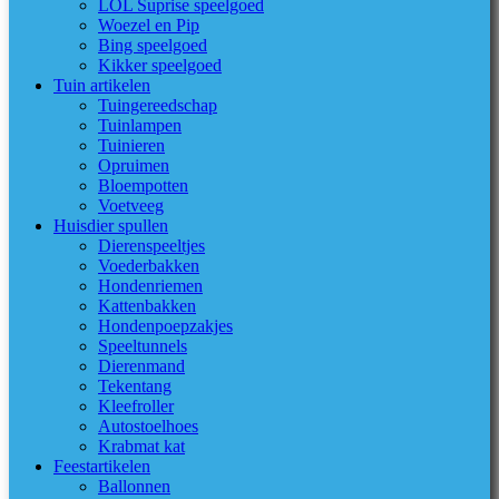
LOL Suprise speelgoed
Woezel en Pip
Bing speelgoed
Kikker speelgoed
Tuin artikelen
Tuingereedschap
Tuinlampen
Tuinieren
Opruimen
Bloempotten
Voetveeg
Huisdier spullen
Dierenspeeltjes
Voederbakken
Hondenriemen
Kattenbakken
Hondenpoepzakjes
Speeltunnels
Dierenmand
Tekentang
Kleefroller
Autostoelhoes
Krabmat kat
Feestartikelen
Ballonnen