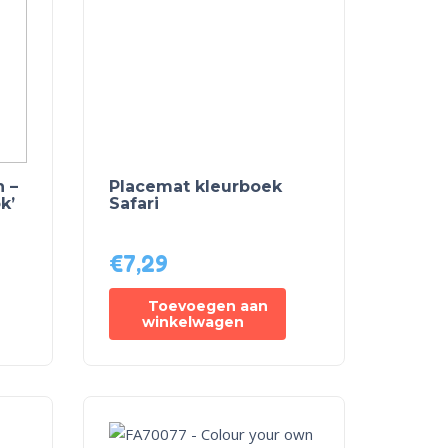
 –
Placemat kleurboek
k’
Safari
5
€
7,29
Toevoegen aan
winkelwagen