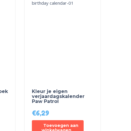
oek
Kleur je eigen
verjaardagskalender
Paw Patrol
€
6,29
Toevoegen aan
winkelwagen