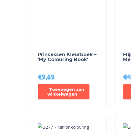
Prinsessen Kleurboek –
Fli
‘My Colouring Book’
Me
€
9,69
€
4
Toevoegen aan
winkelwagen