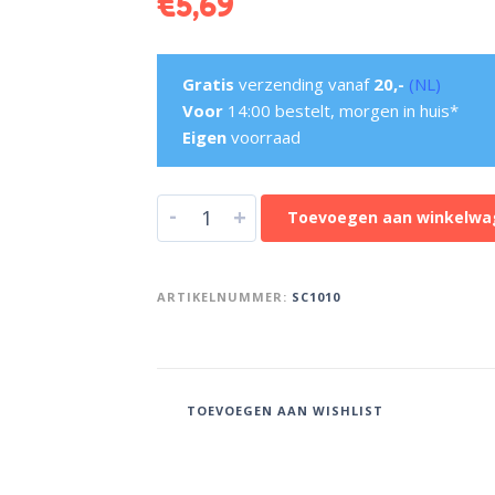
€
5,69
Gratis
verzending vanaf
20,-
(NL)
Voor
14:00 bestelt, morgen in huis*
Eigen
voorraad
-
+
Toevoegen aan winkelwa
ARTIKELNUMMER:
SC1010
TOEVOEGEN AAN WISHLIST