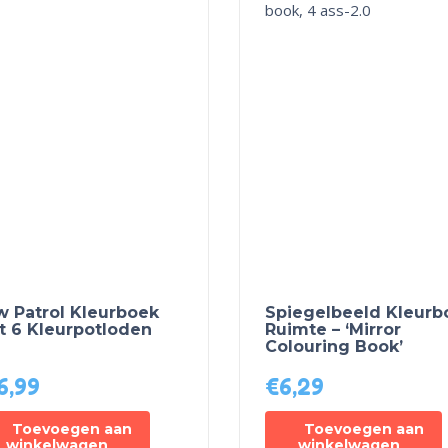
w Patrol Kleurboek
Spiegelbeeld Kleurb
t 6 Kleurpotloden
Ruimte – ‘Mirror
Colouring Book’
6,99
€
6,29
Toevoegen aan
Toevoegen aan
winkelwagen
winkelwagen