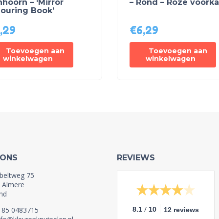
hoorn – ‘Mirror
– Rond – Roze voorka
louring Book’
,29
€
6,29
Toevoegen aan
Toevoegen aan
winkelwagen
winkelwagen
 ONS
REVIEWS
beltweg 75
 Almere
nd
/
1 85 0483715
8.1
10
12 reviews