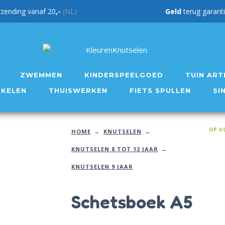
rzending vanaf 20
,-
(NL)
Geld
teru
ZWEMMEN
KINDERSPEELGOED
TUIN ART
IKELEN
THUISWERKEN
FIETS SPULLEN
SI
OP V
HOME
KNUTSELEN
KNUTSELEN 8 TOT 12 JAAR
KNUTSELEN 9 JAAR
Schetsboek A5