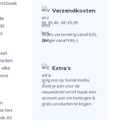
hetsboek
Verzendkosten
de
NL: €5,40 - BE: €5,99.
dit
ol
Gratis verzending vanaf €20,-
(België vanaf €49,-)
maat
heden.
 elke
Extra’s
ieve
Volg ons op Social media,
meld je aan voor de
nieuwsbrief en/of maak een
account aan om kortingen &
en
gratis producten te krijgen.
ie het
oek A5