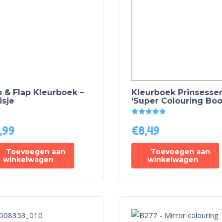
p & Flap Kleurboek –
Kleurboek Prinsessen
isje
‘Super Colouring Boo
Gewaardeerd
5.00
uit 
,99
€
8,49
Toevoegen aan
Toevoegen aan
winkelwagen
winkelwagen