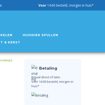
g garantie
Voor
14:00 besteld, morgen in huis*
IKELEN
HUISDIER SPULLEN
NT & KERST
OORRAAD
Betaling
Betaal direct of later.
Voor 14:00 besteld, morgen in
huis*