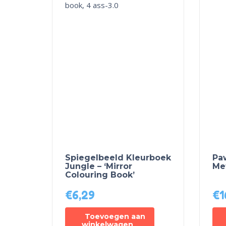
Spiegelbeeld Kleurboek
Pa
Jungle – ‘Mirror
Me
Colouring Book’
€
6,29
€
1
Toevoegen aan
winkelwagen