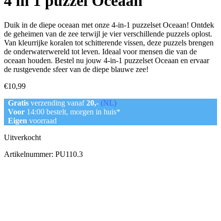
4 in 1 puzzel Oceaan
Duik in de diepe oceaan met onze 4-in-1 puzzelset Oceaan! Ontdek
de geheimen van de zee terwijl je vier verschillende puzzels oplost.
Van kleurrijke koralen tot schitterende vissen, deze puzzels brengen
de onderwaterwereld tot leven. Ideaal voor mensen die van de
oceaan houden. Bestel nu jouw 4-in-1 puzzelset Oceaan en ervaar
de rustgevende sfeer van de diepe blauwe zee!
€
10,99
Gratis
verzending vanaf
20,-
(NL)
Voor
14:00 bestelt, morgen in huis*
Eigen
voorraad
Uitverkocht
Artikelnummer:
PU110.3