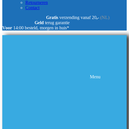
Retourneren
Contact
Gratis
verzending vanaf 20
,-
(NL)
Geld
terug garantie
Voor
14:00 besteld, morgen in huis*
Menu