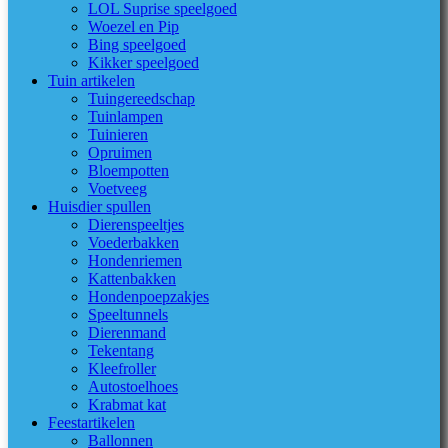
LOL Suprise speelgoed
Woezel en Pip
Bing speelgoed
Kikker speelgoed
Tuin artikelen
Tuingereedschap
Tuinlampen
Tuinieren
Opruimen
Bloempotten
Voetveeg
Huisdier spullen
Dierenspeeltjes
Voederbakken
Hondenriemen
Kattenbakken
Hondenpoepzakjes
Speeltunnels
Dierenmand
Tekentang
Kleefroller
Autostoelhoes
Krabmat kat
Feestartikelen
Ballonnen