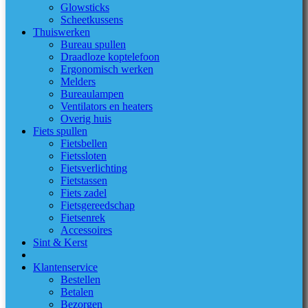
Glowsticks
Scheetkussens
Thuiswerken
Bureau spullen
Draadloze koptelefoon
Ergonomisch werken
Melders
Bureaulampen
Ventilators en heaters
Overig huis
Fiets spullen
Fietsbellen
Fietssloten
Fietsverlichting
Fietstassen
Fiets zadel
Fietsgereedschap
Fietsenrek
Accessoires
Sint & Kerst
Klantenservice
Bestellen
Betalen
Bezorgen