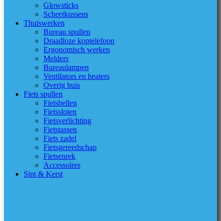
Glowsticks
Scheetkussens
Thuiswerken
Bureau spullen
Draadloze koptelefoon
Ergonomisch werken
Melders
Bureaulampen
Ventilators en heaters
Overig huis
Fiets spullen
Fietsbellen
Fietssloten
Fietsverlichting
Fietstassen
Fiets zadel
Fietsgereedschap
Fietsenrek
Accessoires
Sint & Kerst