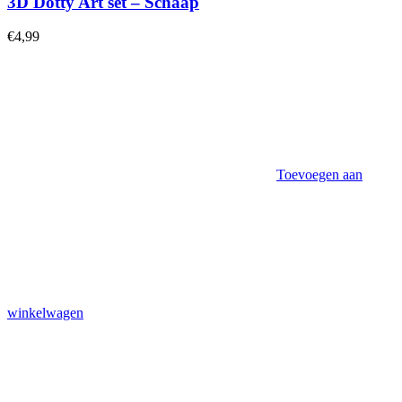
3D Dotty Art set – Schaap
€
4,99
Toevoegen aan
winkelwagen