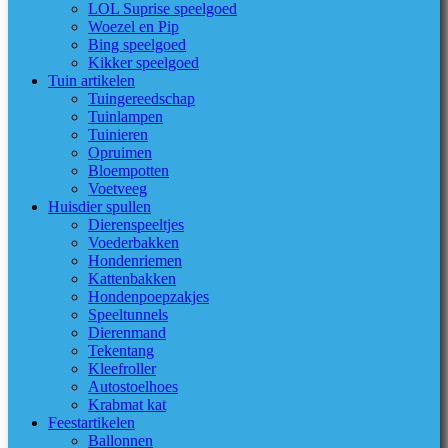
LOL Suprise speelgoed
Woezel en Pip
Bing speelgoed
Kikker speelgoed
Tuin artikelen
Tuingereedschap
Tuinlampen
Tuinieren
Opruimen
Bloempotten
Voetveeg
Huisdier spullen
Dierenspeeltjes
Voederbakken
Hondenriemen
Kattenbakken
Hondenpoepzakjes
Speeltunnels
Dierenmand
Tekentang
Kleefroller
Autostoelhoes
Krabmat kat
Feestartikelen
Ballonnen