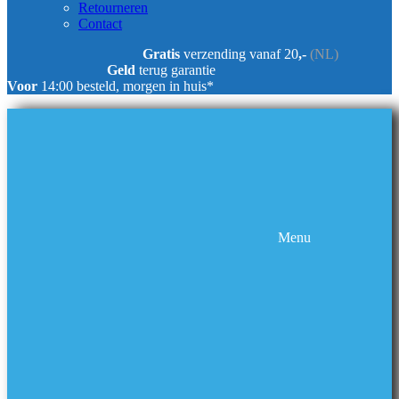
Retourneren
Contact
Gratis
verzending vanaf 20
,-
(NL)
Geld
terug garantie
Voor
14:00 besteld, morgen in huis*
Menu