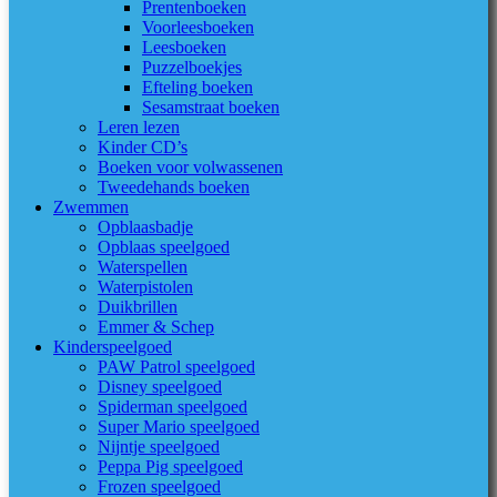
Prentenboeken
Voorleesboeken
Leesboeken
Puzzelboekjes
Efteling boeken
Sesamstraat boeken
Leren lezen
Kinder CD’s
Boeken voor volwassenen
Tweedehands boeken
Zwemmen
Opblaasbadje
Opblaas speelgoed
Waterspellen
Waterpistolen
Duikbrillen
Emmer & Schep
Kinderspeelgoed
PAW Patrol speelgoed
Disney speelgoed
Spiderman speelgoed
Super Mario speelgoed
Nijntje speelgoed
Peppa Pig speelgoed
Frozen speelgoed