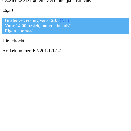
deze leuke 3D figuren. Met duidelijke instructie.
€
6,29
Gratis
verzending vanaf
20,-
(NL)
Voor
14:00 bestelt, morgen in huis*
Eigen
voorraad
Uitverkocht
Artikelnummer:
KN201-1-1-1-1