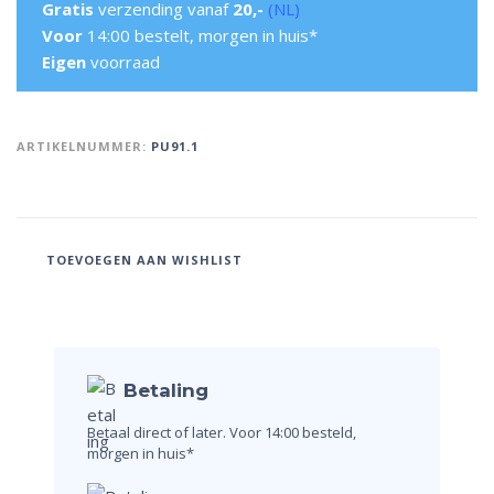
Gratis
verzending vanaf
20,-
(NL)
Voor
14:00 bestelt, morgen in huis*
Eigen
voorraad
ARTIKELNUMMER:
PU91.1
TOEVOEGEN AAN WISHLIST
Betaling
Betaal direct of later.
Voor 14:00 besteld,
morgen in huis*