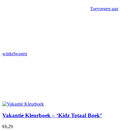
Toevoegen aan
winkelwagen
Vakantie Kleurboek – ‘Kidz Totaal Boek’
€
6,29