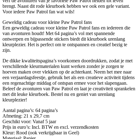
verf de avonturen van je favoriete Paw Patrol helden tot leven
brengt. Naast dit rode kleurboek hebben we ook een gele variant.
Voor iedere Paw Patrol fan wat wils!
Geweldig cadeau voor kleine Paw Patrol fans
Een geweldig cadeau voor kleine Paw Patrol fans en iedereen die
van avonturen houdt! Met 64 pagina’s vol met spannende
ontwerpen en bijpassende stickers biedt dit kleurboek urenlang
kleurplezier. Het is perfect om te ontspannen en creatief bezig te
zijn.
De dikke kwaliteitspagina’s voorkomen doordrukken, zodat je met
verschillende kleurmaterialen kunt werken zonder je zorgen te
hoeven maken over vlekken op de achterkant. Neem het mee naar
een verjaardagsfeestje, gebruik het als een creatieve activiteit tijdens
een regenachtige middag of ontspan ermee voor het slapengaan.
Beleef de avonturen van Paw Patrol en laat je creativiteit sprankelen
met dit leuke kleurboek. Bestel nu en geniet van urenlang
kleurplezier!
Aantal pagina’s: 64 pagina’s
Afmeting: 21 x 29,7 cm
Geschikt voor: Vanaf 5 jaar
Prijs in euro’s: Incl. BTW en excl. verzendkosten
Kleur: Rood (ook verkrijgbaar in Geel)
Materiaal: Papier