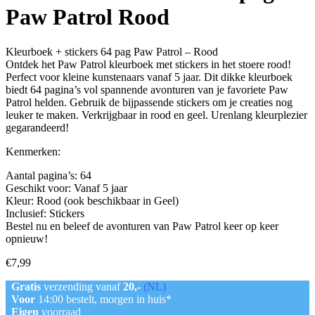
Paw Patrol Rood
Kleurboek + stickers 64 pag Paw Patrol – Rood
Ontdek het Paw Patrol kleurboek met stickers in het stoere rood!
Perfect voor kleine kunstenaars vanaf 5 jaar. Dit dikke kleurboek
biedt 64 pagina’s vol spannende avonturen van je favoriete Paw
Patrol helden. Gebruik de bijpassende stickers om je creaties nog
leuker te maken. Verkrijgbaar in rood en geel. Urenlang kleurplezier
gegarandeerd!
Kenmerken:
Aantal pagina’s: 64
Geschikt voor: Vanaf 5 jaar
Kleur: Rood (ook beschikbaar in Geel)
Inclusief: Stickers
Bestel nu en beleef de avonturen van Paw Patrol keer op keer
opnieuw!
€
7,99
Gratis
verzending vanaf
20,-
(NL)
Voor
14:00 bestelt, morgen in huis*
Eigen
voorraad