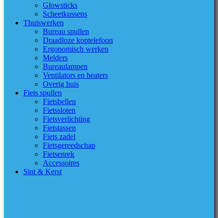
Glowsticks
Scheetkussens
Thuiswerken
Bureau spullen
Draadloze koptelefoon
Ergonomisch werken
Melders
Bureaulampen
Ventilators en heaters
Overig huis
Fiets spullen
Fietsbellen
Fietssloten
Fietsverlichting
Fietstassen
Fiets zadel
Fietsgereedschap
Fietsenrek
Accessoires
Sint & Kerst