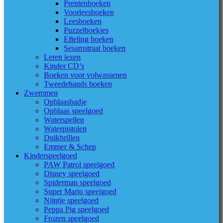
Prentenboeken
Voorleesboeken
Leesboeken
Puzzelboekjes
Efteling boeken
Sesamstraat boeken
Leren lezen
Kinder CD’s
Boeken voor volwassenen
Tweedehands boeken
Zwemmen
Opblaasbadje
Opblaas speelgoed
Waterspellen
Waterpistolen
Duikbrillen
Emmer & Schep
Kinderspeelgoed
PAW Patrol speelgoed
Disney speelgoed
Spiderman speelgoed
Super Mario speelgoed
Nijntje speelgoed
Peppa Pig speelgoed
Frozen speelgoed