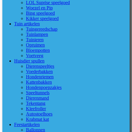
LOL Suprise speelgoed
Woezel en Pip
Bing speelgoed
Kikker speelgoed
Tuin artikelen
Tuingereedschap
Tuinlampen
Tuinieren
Opruimen
Bloempotten
Voetveeg
Huisdier spullen
Dierenspeeltjes
Voederbakken
Hondenriemen
Kattenbakken
Hondenpoepzakjes
Speeltunnels
Dierenmand
Tekentang
Kleefroller
Autostoelhoes
Krabmat kat
Feestartikelen
Ballonnen