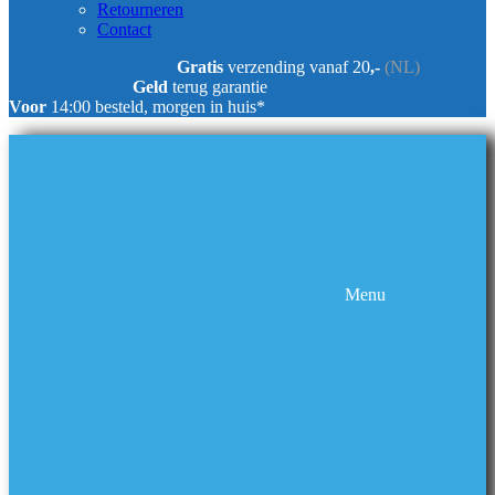
Retourneren
Contact
Gratis
verzending vanaf 20
,-
(NL)
Geld
terug garantie
Voor
14:00 besteld, morgen in huis*
Menu