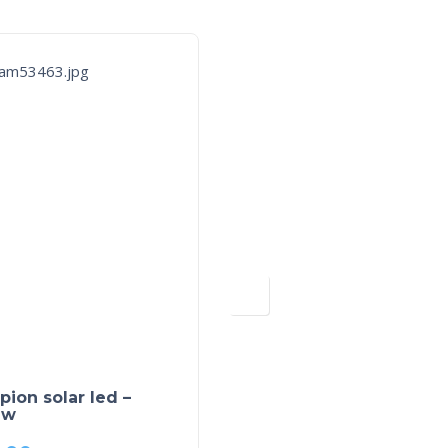
ion solar led –
Solar string light – Mul
uw
kleur