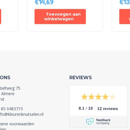
€
14,69
€
13
Toevoegen aan
winkelwagen
 ONS
REVIEWS
beltweg 75
 Almere
nd
/
1 85 0483715
8.1
10
12 reviews
nfo@kleurenknutselen.nl
mene voorwaarden
len