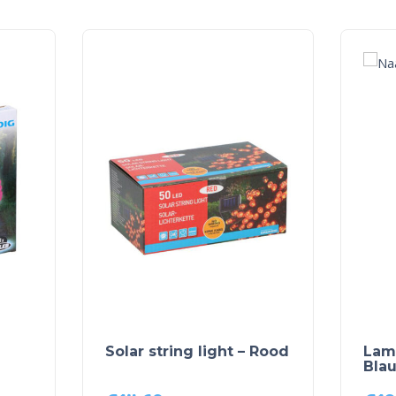
Solar string light – Rood
Lamp
Bla