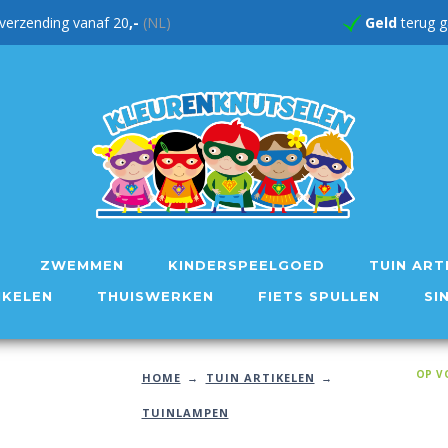
verzending vanaf 20
,-
(NL)
Geld
te
ZWEMMEN
KINDERSPEELGOED
TUIN ART
IKELEN
THUISWERKEN
FIETS SPULLEN
SI
OP V
HOME
TUIN ARTIKELEN
TUINLAMPEN