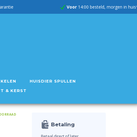
rug garantie
Voor
14:00 besteld, morgen in huis
IKELEN
HUISDIER SPULLEN
NT & KERST
OORRAAD
Betaling
Betaal direct of later.