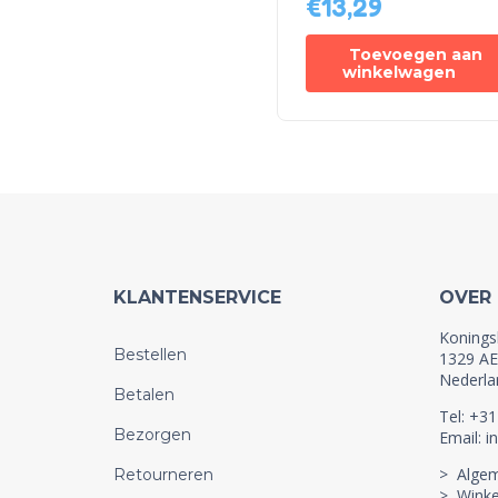
€
13,29
Toevoegen aan
winkelwagen
KLANTENSERVICE
OVER
Konings
Bestellen
1329 AE
Nederla
Betalen
Tel: +3
Bezorgen
Email: i
> Alge
Retourneren
> Winke