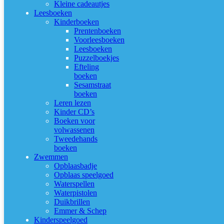
Kleine cadeautjes
Leesboeken
Kinderboeken
Prentenboeken
Voorleesboeken
Leesboeken
Puzzelboekjes
Efteling
boeken
Sesamstraat
boeken
Leren lezen
Kinder CD’s
Boeken voor
volwassenen
Tweedehands
boeken
Zwemmen
Opblaasbadje
Opblaas speelgoed
Waterspellen
Waterpistolen
Duikbrillen
Emmer & Schep
Kinderspeelgoed