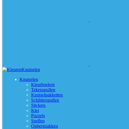
Knutselen
Kleurboeken
Tekenspullen
Knutselpakketten
Schilderspullen
Stickers
Klei
Puzzels
Spellen
Opbergzakken