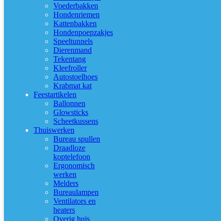
Voederbakken
Hondenriemen
Kattenbakken
Hondenpoepzakjes
Speeltunnels
Dierenmand
Tekentang
Kleefroller
Autostoelhoes
Krabmat kat
Feestartikelen
Ballonnen
Glowsticks
Scheetkussens
Thuiswerken
Bureau spullen
Draadloze
koptelefoon
Ergonomisch
werken
Melders
Bureaulampen
Ventilators en
heaters
Overig huis