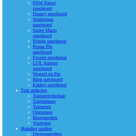
PAW Patrol
speelgoed
Disney speelgoed
Spiderman
speelgoed
Super Mario
speelgoed
Nijntje speelgoed
Peppa Pig
speelgoed
Frozen speelgoed
LOL Suprise
speelgoed
Woezel en Pip
Bing speelgoed
Kikker speelgoed
Tuin artikelen
Tuingereedschap
Tuinlampen
Tuinieren
Opruimen
Bloempotten
Voetveeg
Huisdier spullen
Dierenspeeltjes