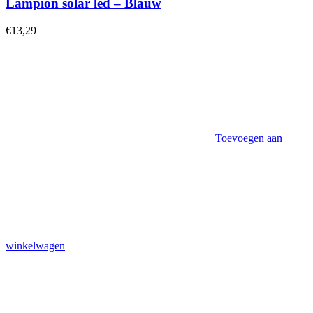
Lampion solar led – Blauw
€
13,29
Toevoegen aan
winkelwagen