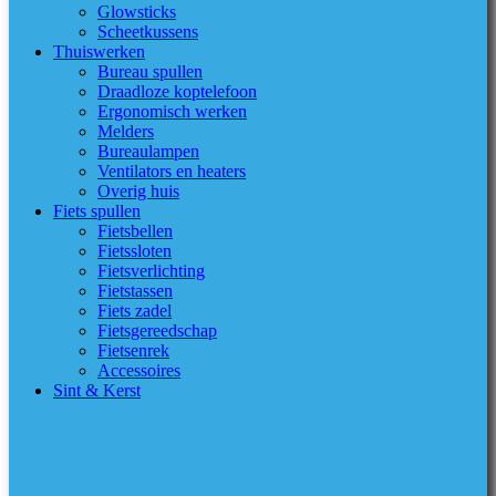
Glowsticks
Scheetkussens
Thuiswerken
Bureau spullen
Draadloze koptelefoon
Ergonomisch werken
Melders
Bureaulampen
Ventilators en heaters
Overig huis
Fiets spullen
Fietsbellen
Fietssloten
Fietsverlichting
Fietstassen
Fiets zadel
Fietsgereedschap
Fietsenrek
Accessoires
Sint & Kerst