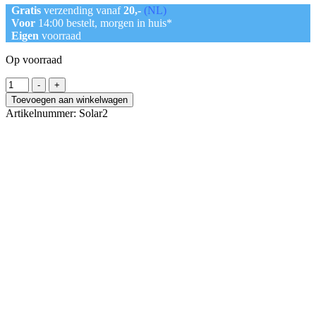
Gratis
verzending vanaf
20,-
(NL)
Voor
14:00 bestelt, morgen in huis*
Eigen
voorraad
Op voorraad
Solar
-
+
string
Toevoegen aan winkelwagen
light
Artikelnummer:
Solar2
-
Multi
kleur
aantal