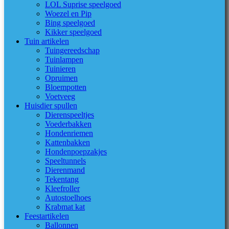
LOL Suprise speelgoed
Woezel en Pip
Bing speelgoed
Kikker speelgoed
Tuin artikelen
Tuingereedschap
Tuinlampen
Tuinieren
Opruimen
Bloempotten
Voetveeg
Huisdier spullen
Dierenspeeltjes
Voederbakken
Hondenriemen
Kattenbakken
Hondenpoepzakjes
Speeltunnels
Dierenmand
Tekentang
Kleefroller
Autostoelhoes
Krabmat kat
Feestartikelen
Ballonnen