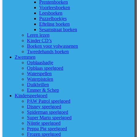
Prentenboeken
Voorleesboeken
Leesboeken
Puzzelboekjes
Efteling boeken
Sesamstraat boeken
Leren lezen
Kinder CD’s
Boeken voor volwassenen
Tweedehands boeken
Zwemmen
Opblaasbadje
Opblaas speelgoed
Waterspellen
Waterpistolen
Duikbrillen
Emmer & Schep
Kinderspeelgoed
PAW Patrol speelgoed
Disney speelgoed
Spiderman speelgoed
Super Mario speelgoed
Nijntje speelgoed
Peppa Pig speelgoed
Frozen speelgoed