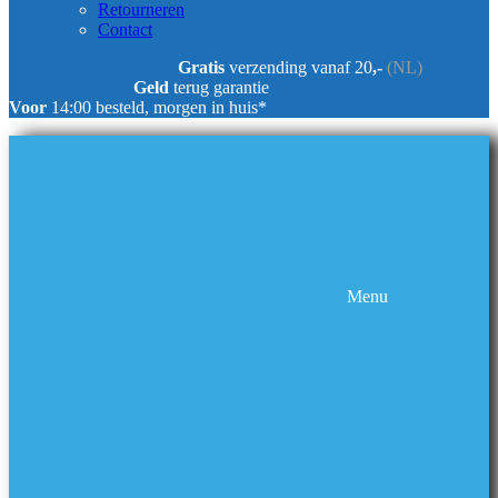
Retourneren
Contact
Gratis
verzending vanaf 20
,-
(NL)
Geld
terug garantie
Voor
14:00 besteld, morgen in huis*
Menu