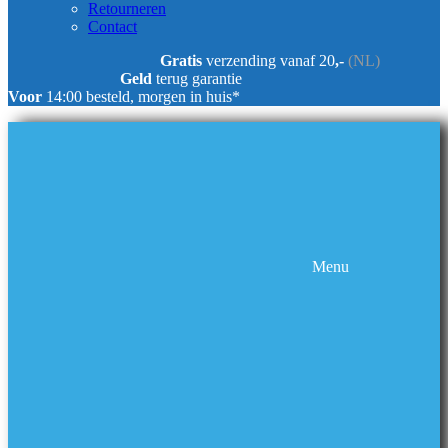
Retourneren
Contact
Gratis
verzending vanaf 20
,-
(NL)
Geld
terug garantie
Voor
14:00 besteld, morgen in huis*
Menu