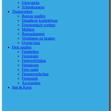
Glowsticks
Scheetkussens
Thuiswerken
Bureau spullen
Draadloze koptelefoon
Ergonomisch werken
Melders
Bureaulampen
Ventilators en heaters
Overig huis
Fiets spullen
Fietsbellen
Fietssloten
Fietsverlichting
Fietstassen
Fiets zadel
Fietsgereedschap
Fietsenrek
Accessoires
Sint & Kerst