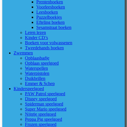
Prentenboeken
Voorleesboeken
Leesboeken
Puzzelboekjes
Efteling boeken
Sesamstraat boeken
Leren lezen
Kinder CD’s
Boeken voor volwassenen
Tweedehands boeken
Zwemmen
Opblaasbadje
Opblaas speelgoed
Waterspellen
Waterpistolen
Duikbrillen
Emmer & Schep
Kinderspeelgoed
PAW Patrol speelgoed
Disney speelgoed
Spiderman speelgoed
Super Mario speelgoed
Nijntje speelgoed
Peppa Pig speelgoed
Frozen speelgoed