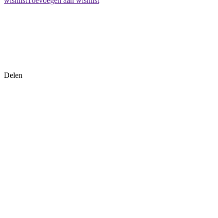
wishlist
Toevoegen aan wishlist
Delen