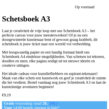
Op voorraad
Schetsboek A3
Laat je creativiteit de vrije loop met ons Schetsboek A3 – het
perfecte canvas voor jouw meesterwerken! Of je nu een
doorgewinterde kunstenaar bent of gewoon graag krabbelt, dit
schetsboek is jouw ticket naar een wereld vol verbeelding.
Met hoogwaardig papier en een handig formaat biedt ons
Schetsboek A4 eindeloze mogelijkheden. Van schetsen tot tekenen,
doodlen en meer, elke pagina nodigt uit tot nieuwe ideeën en
creatieve uitingen.
Het ideale cadeau voor kunstliefhebbers en aspirant-tekenaars!
Maak van elke schets een kunstwerk en geef je creativiteit de ruimte
die het verdient. Bestel vandaag nog jouw Schetsboek A3 en laat de
kunstzinnige avonturen beginnen!
€
9,19
Gratis
verzending vanaf
20,-
(NL)
Voor
14:00 bestelt, morgen in huis*