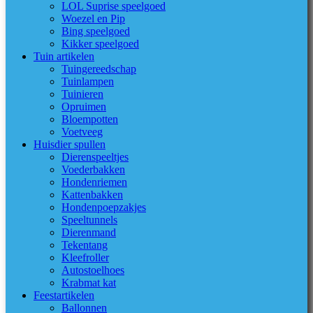
LOL Suprise speelgoed
Woezel en Pip
Bing speelgoed
Kikker speelgoed
Tuin artikelen
Tuingereedschap
Tuinlampen
Tuinieren
Opruimen
Bloempotten
Voetveeg
Huisdier spullen
Dierenspeeltjes
Voederbakken
Hondenriemen
Kattenbakken
Hondenpoepzakjes
Speeltunnels
Dierenmand
Tekentang
Kleefroller
Autostoelhoes
Krabmat kat
Feestartikelen
Ballonnen