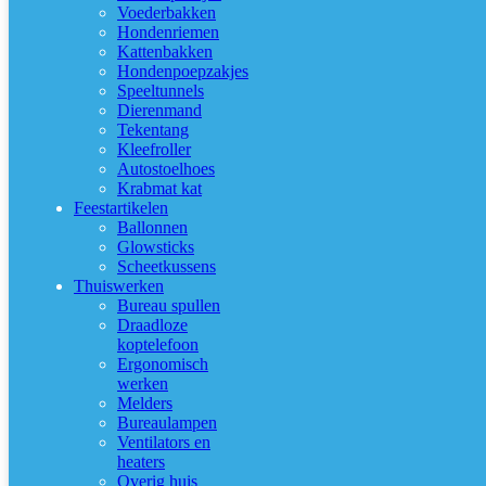
Voederbakken
Hondenriemen
Kattenbakken
Hondenpoepzakjes
Speeltunnels
Dierenmand
Tekentang
Kleefroller
Autostoelhoes
Krabmat kat
Feestartikelen
Ballonnen
Glowsticks
Scheetkussens
Thuiswerken
Bureau spullen
Draadloze
koptelefoon
Ergonomisch
werken
Melders
Bureaulampen
Ventilators en
heaters
Overig huis