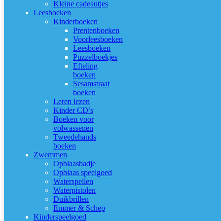
Kleine cadeautjes
Leesboeken
Kinderboeken
Prentenboeken
Voorleesboeken
Leesboeken
Puzzelboekjes
Efteling
boeken
Sesamstraat
boeken
Leren lezen
Kinder CD’s
Boeken voor
volwassenen
Tweedehands
boeken
Zwemmen
Opblaasbadje
Opblaas speelgoed
Waterspellen
Waterpistolen
Duikbrillen
Emmer & Schep
Kinderspeelgoed