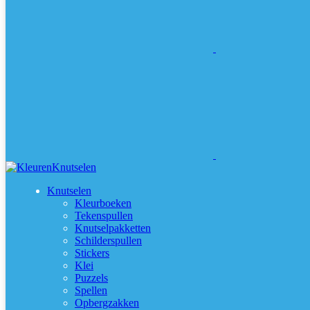
Knutselen
Kleurboeken
Tekenspullen
Knutselpakketten
Schilderspullen
Stickers
Klei
Puzzels
Spellen
Opbergzakken