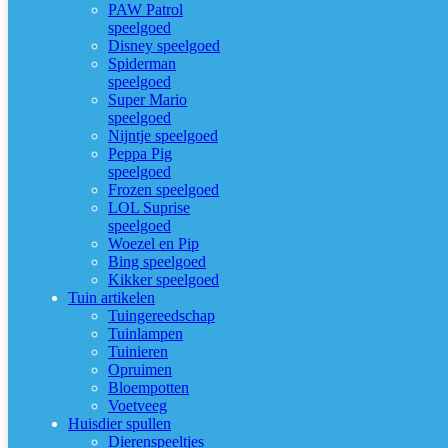
PAW Patrol
speelgoed
Disney speelgoed
Spiderman
speelgoed
Super Mario
speelgoed
Nijntje speelgoed
Peppa Pig
speelgoed
Frozen speelgoed
LOL Suprise
speelgoed
Woezel en Pip
Bing speelgoed
Kikker speelgoed
Tuin artikelen
Tuingereedschap
Tuinlampen
Tuinieren
Opruimen
Bloempotten
Voetveeg
Huisdier spullen
Dierenspeeltjes